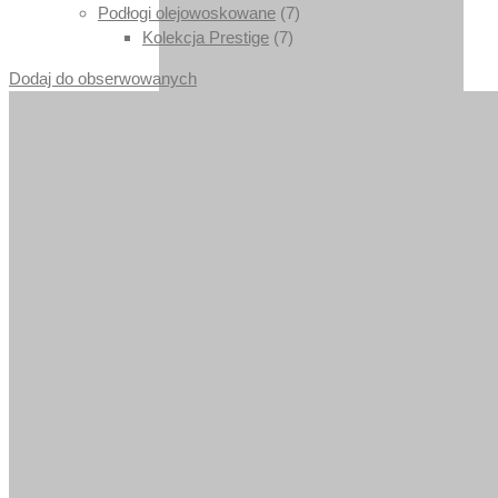
Podłogi olejowoskowane
(7)
Kolekcja Prestige
(7)
Dodaj do obserwowanych
DĄB RUSTYKALNY