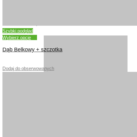
DĄB RUSTYKALNY
Szybki podgląd
Wybierz opcje
Dąb Belkowy + szczotka
–
Dodaj do obserwowanych
DĄB RUSTYKALNY