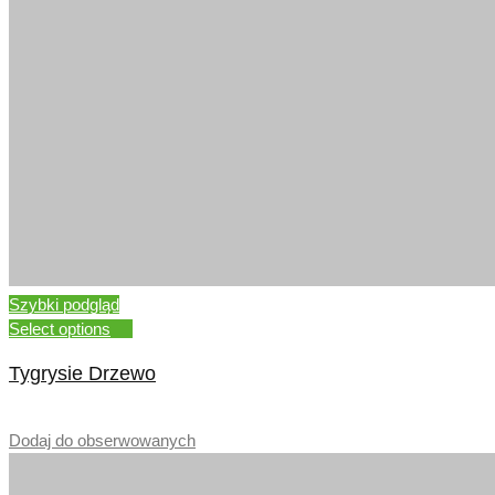
Szybki podgląd
Select options
Tygrysie Drzewo
–
Dodaj do obserwowanych