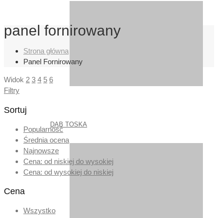
panel fornirowany
Strona główna
Panel Fornirowany
Widok
2
3
4
5
6
Filtry
Sortuj
DĄB TOSKA
Popularność
Średnia ocena
Najnowsze
Cena: od niskiej do wysokiej
Cena: od wysokiej do niskiej
Cena
Wszystko