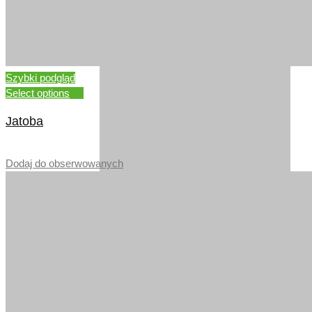
ORZECH AMERYKANSKI
Szybki podgląd
Select options
Jatoba
–
Dodaj do obserwowanych
DĄB ZŁOTY