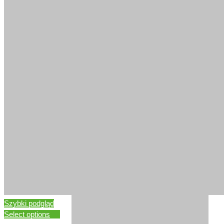
DĄB KLASYCZNY
ORZECH EUROPEJSKI
Szybki podgląd
Select options