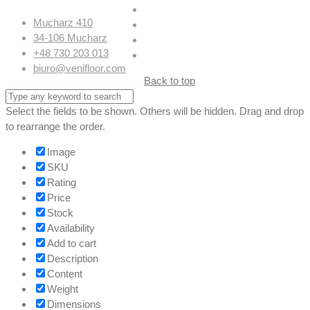
Mucharz 410
34-106 Mucharz
+48 730 203 013
biuro@venifloor.com
Back to top
Select the fields to be shown. Others will be hidden. Drag and drop
to rearrange the order.
Image
SKU
Rating
Price
Stock
Availability
Add to cart
Description
Content
Weight
Dimensions