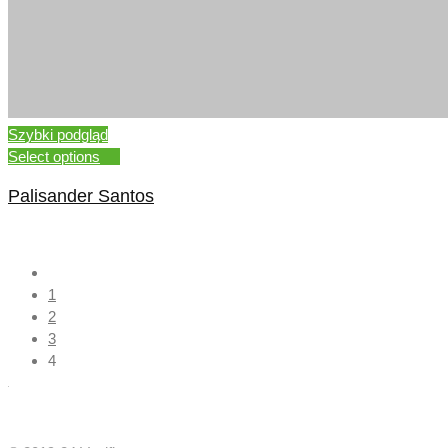
Szybki podgląd
Select options
Palisander Santos
–
1
2
3
4