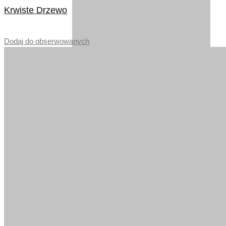
Krwiste Drzewo
–
Dodaj do obserwowanych
DĄB VINTAGE BRĄZ