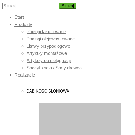
Szukaj
Start
Produkty
Podłogi lakierowane
Podłogi olejowoskowane
Listwy przypodłogowe
Artykuły montażowe
Artykuły do pielęgnacji
Specyfikacja / Sorty drewna
Realizacje
DĄB KOŚĆ SŁONIOWA