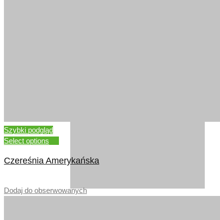
DĄB NORWESKI
Szybki podgląd
Select options
Czereśnia Amerykańska
–
Dodaj do obserwowanych