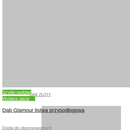
ORZECH AMERYKANSKI
Szybki podgląd
DĄB ZŁOTY
Wybierz opcje
Dąb Glamour listwa przypodłogowa
–
Dodaj do obserwowanych