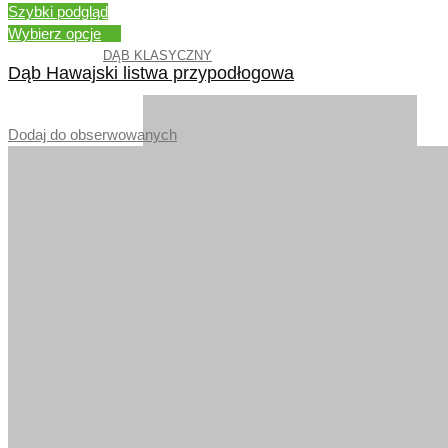
Szybki podgląd
Wybierz opcje
DĄB KLASYCZNY
Dąb Hawajski listwa przypodłogowa
–
Dodaj do obserwowanych
ORZECH EUROPEJSKI