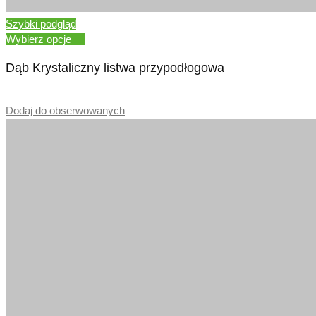
Szybki podgląd
Wybierz opcje
Dąb Krystaliczny listwa przypodłogowa
–
Dodaj do obserwowanych