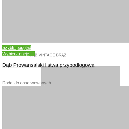
Szybki podgląd
Wybierz opcje
DĄB VINTAGE BRĄZ
Dąb Prowansalski listwa przypodłogowa
–
Dodaj do obserwowanych