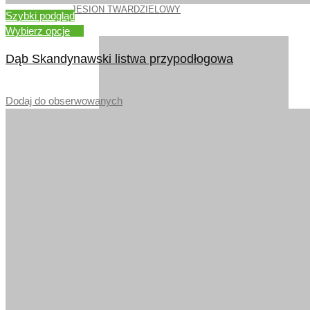
JESION TWARDZIELOWY
Szybki podgląd
Wybierz opcje
Dąb Skandynawski listwa przypodłogowa
–
Dodaj do obserwowanych