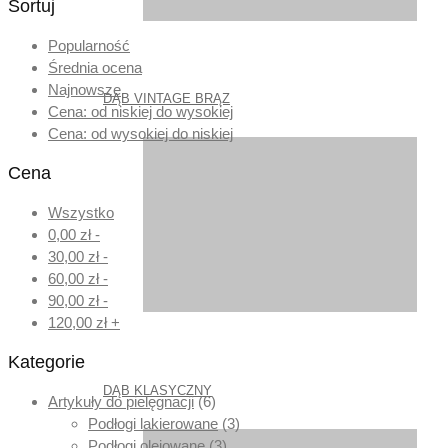
Sortuj
Popularność
Średnia ocena
Najnowsze
DĄB VINTAGE BRĄZ
Cena: od niskiej do wysokiej
Cena: od wysokiej do niskiej
Cena
Wszystko
0,00
zł
-
30,00
zł
-
60,00
zł
-
90,00
zł
-
120,00
zł
+
Kategorie
DĄB KLASYCZNY
Artykuły do pielęgnacji
(6)
Podłogi lakierowane
(3)
Podłogi olejowane
(3)