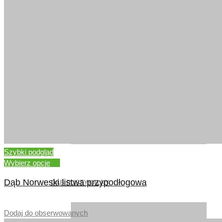
DĄB RUSTYKALNY
Szybki podgląd
Wybierz opcje
Dąb Norweski listwa przypodłogowa
DĄB RUSTYKALNY
–
Dodaj do obserwowanych