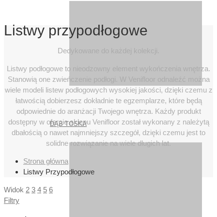
Listwy przypodłogowe
Dedykowane do każdej kolekcji.
Listwy podłogowe to nieodzowny element wykończenia wnętrza.
Stanowią one zwieńczenie podłogi. W Venifloor odnaleźć można
wiele modeli listew podłogowych wysokiej jakości, dzięki czemu z
łatwością dobierzesz dokładnie te egzemplarze, które będą
odpowiednie do aranżacji Twojego wnętrza. Każdy produkt
dostępny w ofercie sklepu Venifloor został wykonany z należytą
DĄB TOSKA
dbałością o nawet najmniejszy szczegół, dzięki czemu jest to
solidne rozwiązanie na wiele długich lat.
Strona główna
Listwy Przypodłogowe
Widok
2
3
4
5
6
Filtry