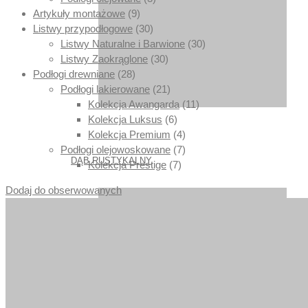
Artykuły montażowe
(9)
Listwy przypodłogowe
(30)
Listwy Naturalne i Barwione
(30)
Listwy Zaokrąglone
(30)
Podłogi drewniane
(28)
Podłogi lakierowane
(21)
Kolekcja Awangarda
(11)
Kolekcja Luksus
(6)
Kolekcja Premium
(4)
Podłogi olejowoskowane
(7)
DĄB RUSTYKALNY
Kolekcja Prestige
(7)
Dodaj do obserwowanych