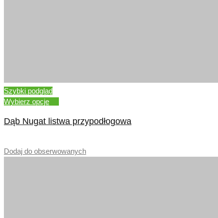
Szybki podgląd
Wybierz opcje
Dąb Nugat listwa przypodłogowa
–
Dodaj do obserwowanych