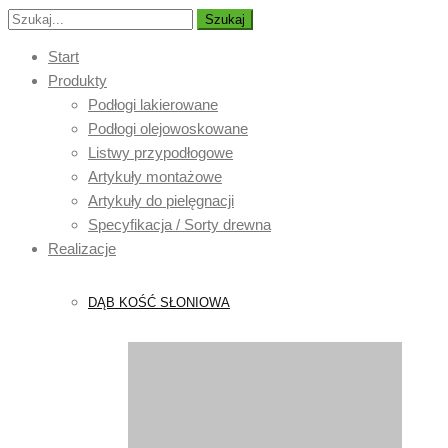
Szukaj
Start
Produkty
Podłogi lakierowane
Podłogi olejowoskowane
Listwy przypodłogowe
Artykuły montażowe
Artykuły do pielęgnacji
Specyfikacja / Sorty drewna
Realizacje
DĄB KOŚĆ SŁONIOWA