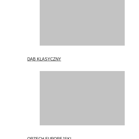
DĄB KLASYCZNY
ORZECH EUROPEJSKI