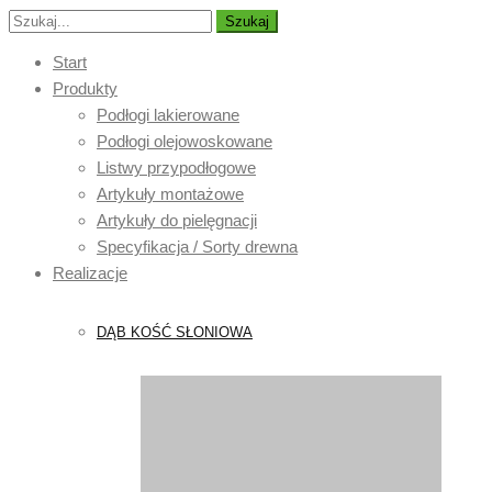
Szukaj
Start
Produkty
Podłogi lakierowane
Podłogi olejowoskowane
Listwy przypodłogowe
Artykuły montażowe
Artykuły do pielęgnacji
Specyfikacja / Sorty drewna
Realizacje
DĄB KOŚĆ SŁONIOWA