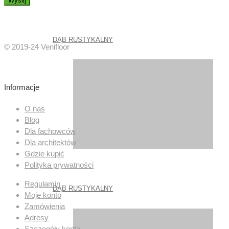
DĄB RUSTYKALNY
© 2019-24 Venifloor
Informacje
O nas
Blog
Dla fachowców
Dla architektów
Gdzie kupić
Polityka prywatności
Regulamin
DĄB RUSTYKALNY
Moje konto
Zamówienia
Adresy
Szczegóły konta