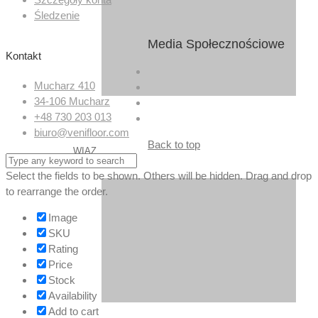
Śledzenie
Media Społecznościowe
Kontakt
Mucharz 410
34-106 Mucharz
+48 730 203 013
biuro@venifloor.com
Back to top
WIĄZ
Select the fields to be shown. Others will be hidden. Drag and drop
to rearrange the order.
Image
SKU
Rating
Price
Stock
Availability
Add to cart