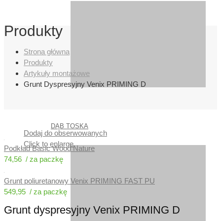
Produkty
Strona główna
Produkty
Artykuły montażowe
Grunt Dyspresyjny Venix PRIMING D
DĄB TOSKA
Dodaj do obserwowanych
Click to enlarge
Podkład Basic Wood Nature
74,56
Grunt poliuretanowy Venix PRIMING FAST PU
549,95
Grunt dyspresyjny Venix PRIMING D