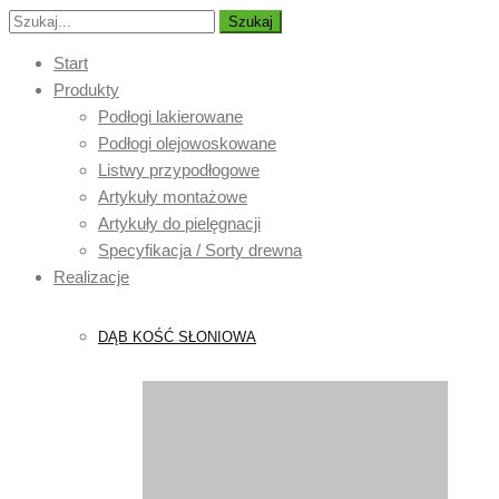
Szukaj
Start
Produkty
Podłogi lakierowane
Podłogi olejowoskowane
Listwy przypodłogowe
Artykuły montażowe
Artykuły do pielęgnacji
Specyfikacja / Sorty drewna
Realizacje
DĄB KOŚĆ SŁONIOWA