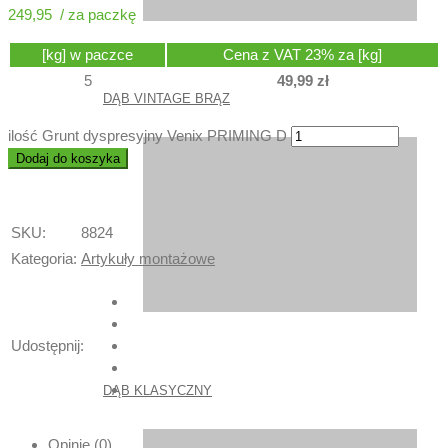
249,95
[kg] w paczce
Cena z VAT 23% za [kg]
5
49,99
zł
DĄB VINTAGE BRĄZ
ilość Grunt dyspresyjny Venix PRIMING D
Dodaj do koszyka
SKU:
8824
Kategoria:
Artykuły montażowe
Udostępnij:
DĄB KLASYCZNY
Opinie (0)