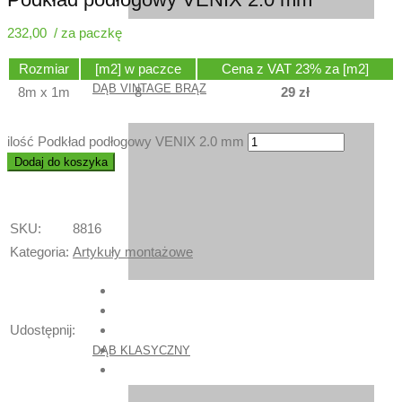
232,00
Rozmiar
[m2] w paczce
Cena z VAT 23% za [m2]
DĄB VINTAGE BRĄZ
8m x 1m
8
29
zł
ilość Podkład podłogowy VENIX 2.0 mm
Dodaj do koszyka
SKU:
8816
Kategoria:
Artykuły montażowe
Udostępnij:
DĄB KLASYCZNY