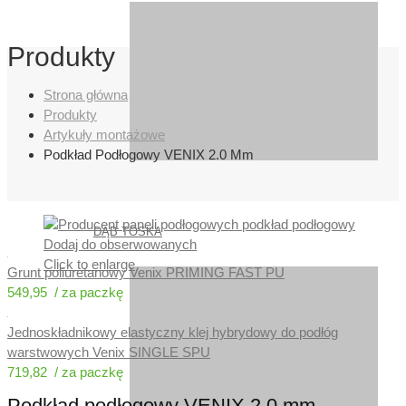
Produkty
Strona główna
Produkty
Artykuły montażowe
Podkład Podłogowy VENIX 2.0 Mm
DĄB TOSKA
Dodaj do obserwowanych
Click to enlarge
Grunt poliuretanowy Venix PRIMING FAST PU
549,95
Jednoskładnikowy elastyczny klej hybrydowy do podłóg
warstwowych Venix SINGLE SPU
719,82
Podkład podłogowy VENIX 2.0 mm