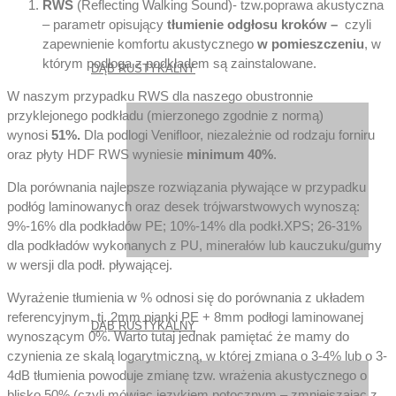
RWS
(Reflecting Walking Sound)- tzw.poprawa akustyczna
– parametr opisujący
tłumienie odgłosu kroków –
czyli
zapewnienie komfortu akustycznego
w pomieszczeniu
, w
którym podłoga z podkładem są zainstalowane.
DĄB RUSTYKALNY
W naszym przypadku RWS dla naszego obustronnie
przyklejonego podkładu (mierzonego zgodnie z normą)
wynosi
51%.
Dla podlogi Venifloor, niezależnie od rodzaju forniru
oraz płyty HDF RWS wyniesie
minimum 40%
.
Dla porównania najlepsze rozwiązania pływające w przypadku
podłóg laminowanych oraz desek trójwarstwowych wynoszą:
9%-16% dla podkładów PE; 10%-14% dla podkł.XPS; 26-31%
dla podkładów wykonanych z PU, minerałów lub kauczuku/gumy
w wersji dla podł. pływającej.
Wyrażenie tłumienia w % odnosi się do porównania z układem
referencyjnym, tj. 2mm pianki PE + 8mm podłogi laminowanej
DĄB RUSTYKALNY
wynoszącym 0%. Warto tutaj jednak pamiętać że mamy do
czynienia ze skalą logarytmiczną, w której zmiana o 3-4% lub o 3-
4dB tłumienia powoduje zmianę tzw. wrażenia akustycznego o
blisko 50% (czyli mówiąc jezykiem potocznym – zmniejszając z