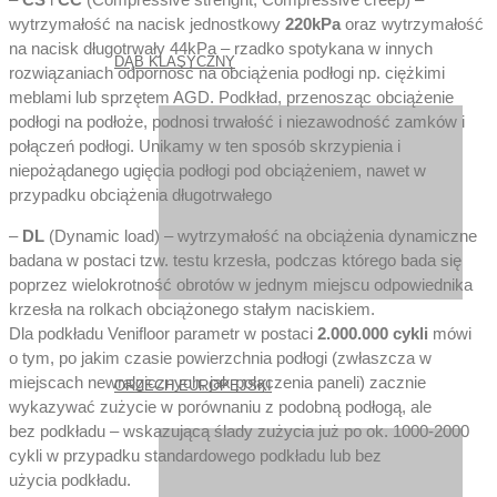
wytrzymałość na nacisk jednostkowy
220kPa
oraz wytrzymałość
na nacisk długotrwały 44kPa – rzadko spotykana w innych
DĄB KLASYCZNY
rozwiązaniach odporność na obciążenia podłogi np. ciężkimi
meblami lub sprzętem AGD. Podkład, przenosząc obciążenie
podłogi na podłoże, podnosi trwałość i niezawodność zamków i
połączeń podłogi. Unikamy w ten sposób skrzypienia i
niepożądanego ugięcia podłogi pod obciążeniem, nawet w
przypadku obciążenia długotrwałego
–
DL
(Dynamic load) – wytrzymałość na obciążenia dynamiczne
badana w postaci tzw. testu krzesła, podczas którego bada się
poprzez wielokrotność obrotów w jednym miejscu odpowiednika
krzesła na rolkach obciążonego stałym naciskiem.
Dla podkładu Venifloor parametr w postaci
2.000.000 cykli
mówi
o tym, po jakim czasie powierzchnia podłogi (zwłaszcza w
miejscach newralgicznych, jak połączenia paneli) zacznie
ORZECH EUROPEJSKI
wykazywać zużycie w porównaniu z podobną podłogą, ale
bez podkładu – wskazującą ślady zużycia już po ok. 1000-2000
cykli w przypadku standardowego podkładu lub bez
użycia podkładu.