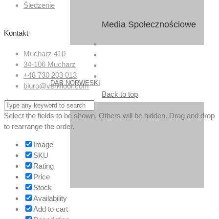
Śledzenie
Media Społecznościowe
Kontakt
Mucharz 410
34-106 Mucharz
+48 730 203 013
DĄB NORWESKI
biuro@venifloor.com
Back to top
Select the fields to be shown. Others will be hidden. Drag and drop
to rearrange the order.
Image
SKU
Rating
Price
Stock
Availability
Add to cart