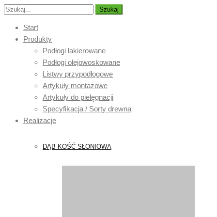
Szukaj
Start
Produkty
Podłogi lakierowane
Podłogi olejowoskowane
Listwy przypodłogowe
Artykuły montażowe
Artykuły do pielęgnacji
Specyfikacja / Sorty drewna
Realizacje
DĄB KOŚĆ SŁONIOWA