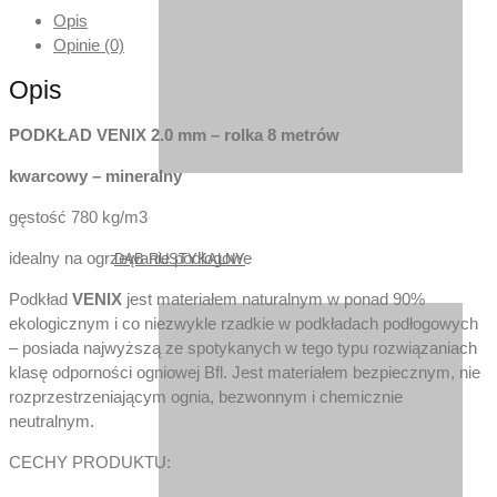
Opis
Opinie (0)
Opis
PODKŁAD VENIX 2.0 mm – rolka 8 metrów
kwarcowy – mineralny
gęstość 780 kg/m3
idealny na ogrzewanie podłogowe
DĄB RUSTYKALNY
Podkład
VENIX
jest materiałem naturalnym w ponad 90%
ekologicznym i co niezwykle rzadkie w podkładach podłogowych
– posiada najwyższą ze spotykanych w tego typu rozwiązaniach
klasę odporności ogniowej Bfl. Jest materiałem bezpiecznym, nie
rozprzestrzeniającym ognia, bezwonnym i chemicznie
neutralnym.
CECHY PRODUKTU: