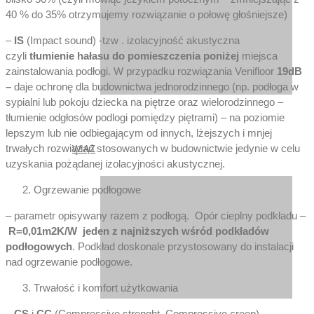
40 % do 35% otrzymujemy rozwiązanie o połowę głośniejsze)
–
IS
(Impact sound) -tzw . izolacyjność akustyczna
czyli
tłumienie hałasu do pomieszczenia poniżej
miejsca
zainstalowania podłogi. W przypadku rozwiązania Venifloor
19dB
–
daje ochronę dla budownictwa jednorodzinnego (np. podłoga w
sypialni lub pokoju dziecka na piętrze oraz wielorodzinnego –
tłumienie odgłosów podlogi pomiędzy piętrami) – na poziomie
lepszym lub nie odbiegającym od innych, lżejszych i mnjej
trwałych rozwiązań stosowanych w budownictwie jedynie w celu
WIĄZ
uzyskania pożądanej izolacyjności akustycznej.
Ogrzewanie podłogowe
– parametr opisywany razem z podłogą. Opór cieplny podkładu –
R=0,01m2K/W jeden z najniższych wśród podkładów
podłogowych
. Podkład doskonale przystosowany do instalacji
nad ogrzewanie podłogowe.
Trwałość i komfort użytkowania
–
CS
i
CC
(Compressive strenght, Compressive creep) –