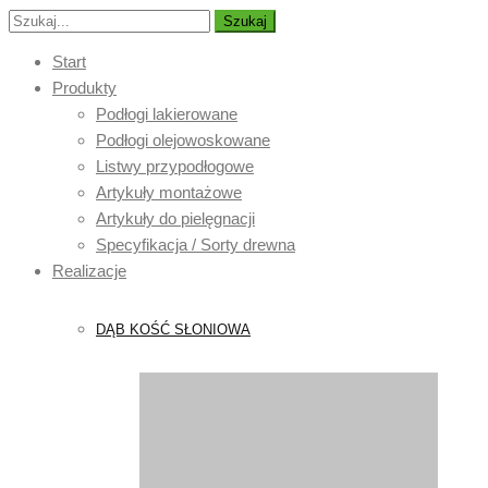
Szukaj
Start
Produkty
Podłogi lakierowane
Podłogi olejowoskowane
Listwy przypodłogowe
Artykuły montażowe
Artykuły do pielęgnacji
Specyfikacja / Sorty drewna
Realizacje
DĄB KOŚĆ SŁONIOWA