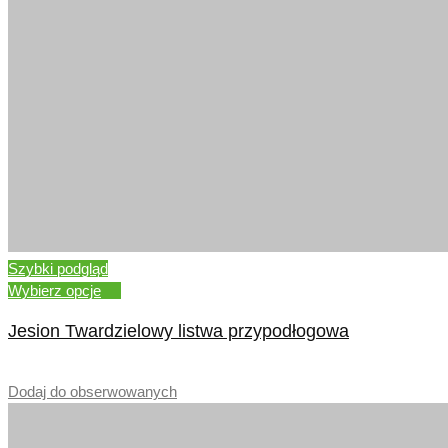
Szybki podgląd
Wybierz opcje
Jesion Twardzielowy listwa przypodłogowa
–
Dodaj do obserwowanych