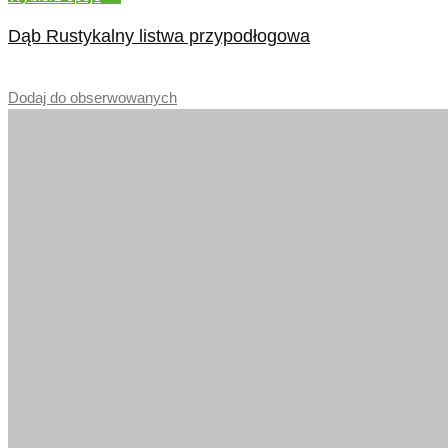
Dąb Rustykalny listwa przypodłogowa
–
Dodaj do obserwowanych