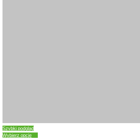
JESION TWARDZIELOWY
Szybki podgląd
Wybierz opcje