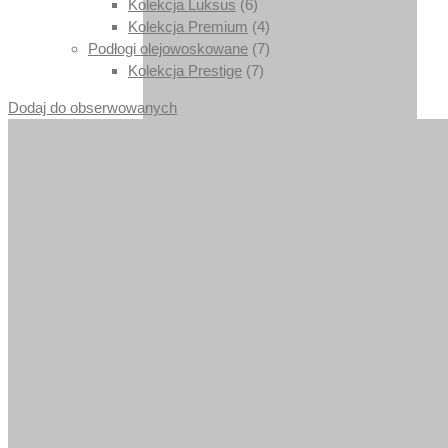
Kolekcja Luksus
(6)
Kolekcja Premium
(4)
Podłogi olejowoskowane
(7)
Kolekcja Prestige
(7)
Dodaj do obserwowanych
DĄB RUSTYKALNY