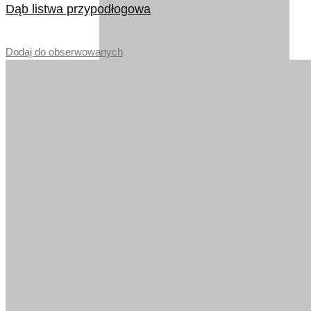
Dąb listwa przypodłogowa
–
Dodaj do obserwowanych
DĄB VINTAGE BRĄZ