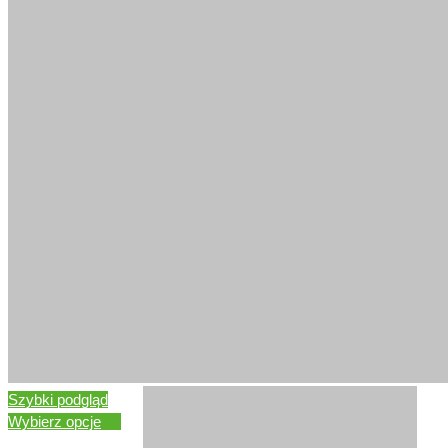
DĄB KLASYCZNY
ORZECH EUROPEJSKI
Szybki podgląd
Wybierz opcje