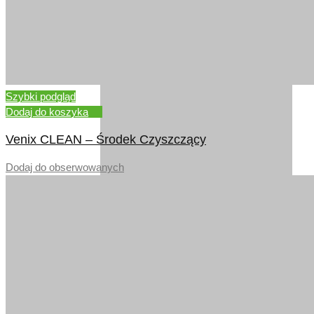
DĄB RUSTYKALNY
Szybki podgląd
Dodaj do koszyka
Venix CLEAN – Środek Czyszczący
Dodaj do obserwowanych
DĄB RUSTYKALNY