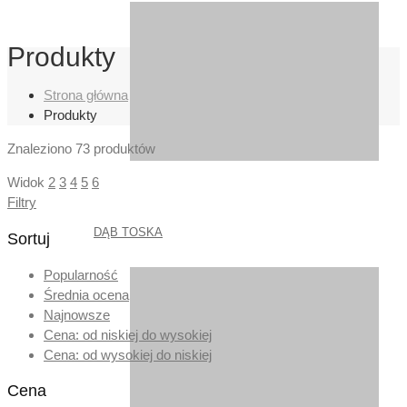
Produkty
Strona główna
Produkty
Znaleziono
73 produktów
Widok
2
3
4
5
6
Filtry
DĄB TOSKA
Sortuj
Popularność
Średnia ocena
Najnowsze
Cena: od niskiej do wysokiej
Cena: od wysokiej do niskiej
Cena