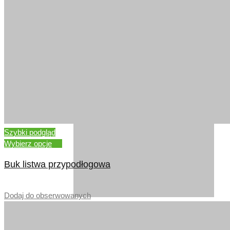
DĄB NORWESKI
Szybki podgląd
Wybierz opcje
Buk listwa przypodłogowa
–
Dodaj do obserwowanych