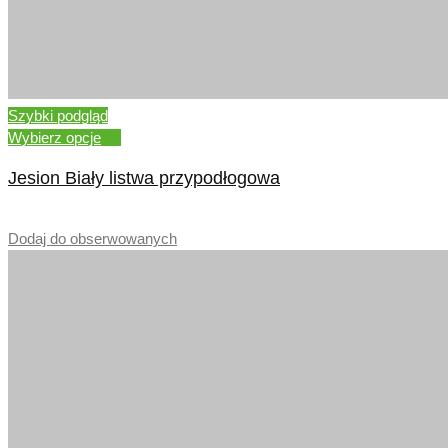
Szybki podgląd
Wybierz opcje
Jesion Biały listwa przypodłogowa
–
Dodaj do obserwowanych