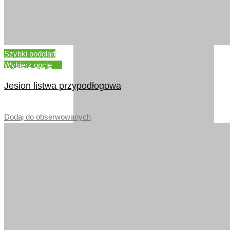
ORZECH AMERYKANSKI
Szybki podgląd
Wybierz opcje
Jesion listwa przypodłogowa
–
Dodaj do obserwowanych
DĄB ZŁOTY