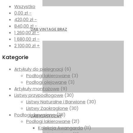
Wszystko
0,00
zł
-
420,00
zł
-
840,00
zł
-
DĄB VINTAGE BRĄZ
1 260,00
zł
-
1 680,00
zł
-
2 100,00
zł
+
Kategorie
Artykuły do pielęgnacji
(6)
Podłogi lakierowane
(3)
Podłogi olejowane
(3)
Artykuły montażowe
(9)
Listwy przypodłogowe
(30)
Listwy Naturalne i Barwione
(30)
Listwy Zaokrąglone
(30)
Podłogi drewniane
(28)
DĄB KLASYCZNY
Podłogi lakierowane
(21)
Kolekcja Awangarda
(11)