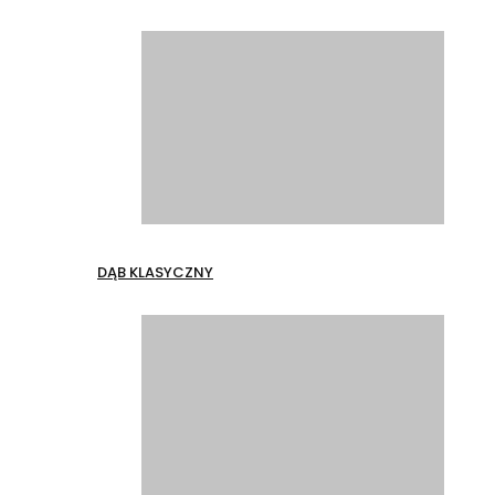
DĄB KLASYCZNY