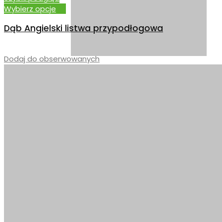
Wybierz opcje
Dąb Angielski listwa przypodłogowa
–
Dodaj do obserwowanych
DĄB VINTAGE BRĄZ