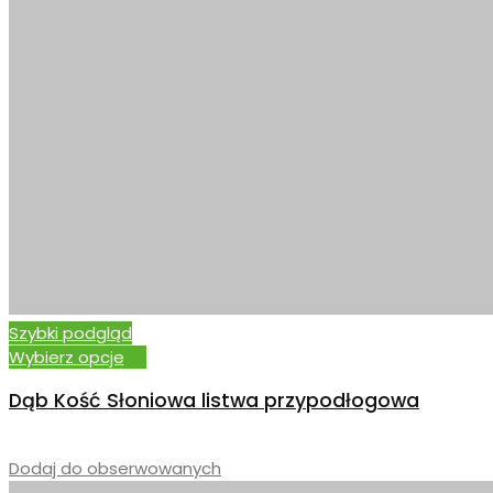
Szybki podgląd
Wybierz opcje
Dąb Kość Słoniowa listwa przypodłogowa
–
Dodaj do obserwowanych