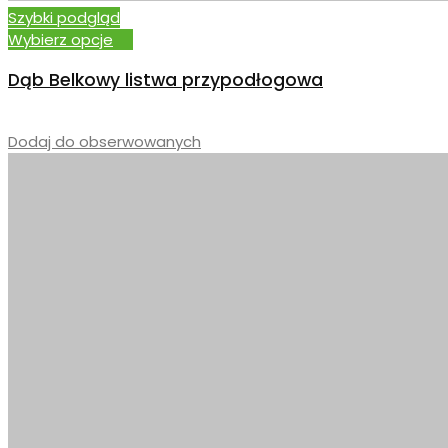
Szybki podgląd
Wybierz opcje
Dąb Belkowy listwa przypodłogowa
–
Dodaj do obserwowanych