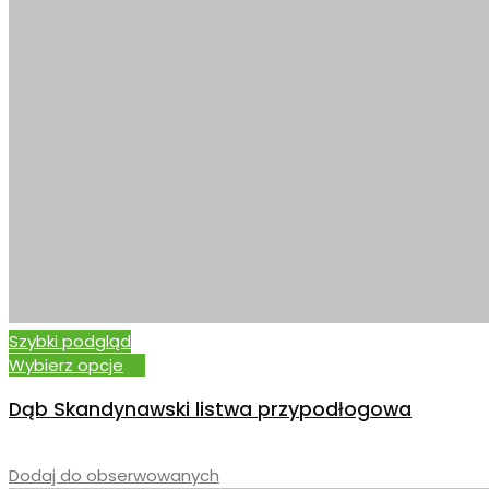
Szybki podgląd
Wybierz opcje
Dąb Skandynawski listwa przypodłogowa
–
Dodaj do obserwowanych