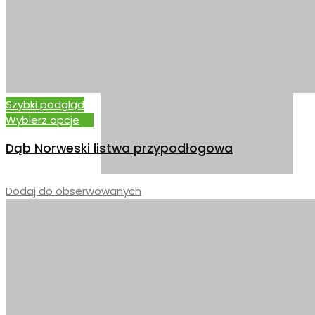
ORZECH AMERYKANSKI
Szybki podgląd
Wybierz opcje
Dąb Norweski listwa przypodłogowa
–
Dodaj do obserwowanych
DĄB ZŁOTY