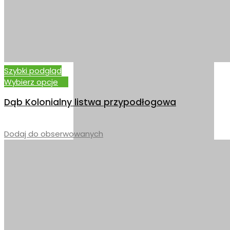
DĄB RUSTYKALNY
Szybki podgląd
Wybierz opcje
Dąb Kolonialny listwa przypodłogowa
–
Dodaj do obserwowanych
DĄB RUSTYKALNY