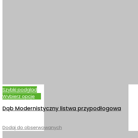
WIĄZ
Szybki podgląd
Wybierz opcje
Dąb Modernistyczny listwa przypodłogowa
–
Dodaj do obserwowanych