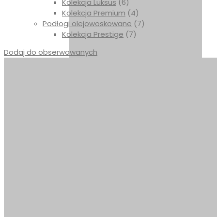
Kolekcja Luksus
(6)
Kolekcja Premium
(4)
Podłogi olejowoskowane
(7)
Kolekcja Prestige
(7)
Dodaj do obserwowanych
DĄB RUSTYKALNY