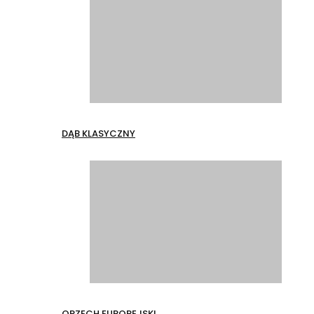
DĄB KLASYCZNY
ORZECH EUROPEJSKI