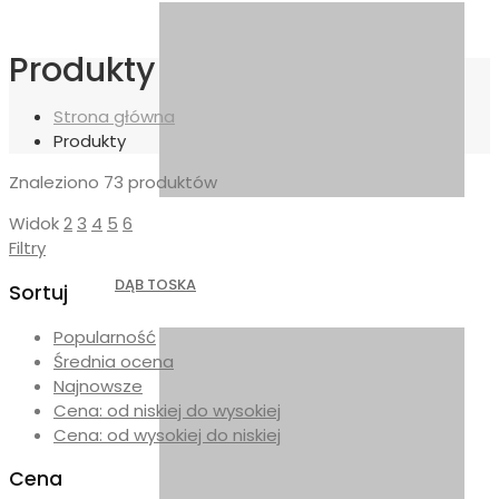
Produkty
Strona główna
Produkty
Znaleziono
73 produktów
Widok
2
3
4
5
6
Filtry
DĄB TOSKA
Sortuj
Popularność
Średnia ocena
Najnowsze
Cena: od niskiej do wysokiej
Cena: od wysokiej do niskiej
Cena