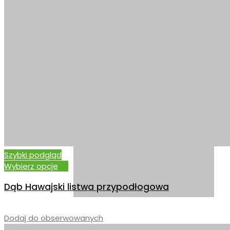
DĄB NORWESKI
Szybki podgląd
Wybierz opcje
Dąb Hawajski listwa przypodłogowa
–
Dodaj do obserwowanych